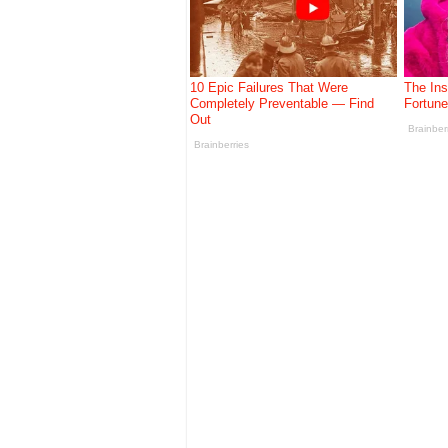
Kontroversi Kad Merah FIFA 2026:
Apa Itu Komputer Kuantum Da
Kejatuhan Kerajaan Islam Pal
"Lumumba Vea" Fenomena Pial
9 Nama Besar Yang Gagal Ke P
Kisah Cliff Young: Pelari Wa
Rekod, Trivia dan Fakta Unik P
Fakta Menarik Piala Dunia FIF
Fakta Menarik Piala Dunia FIFA