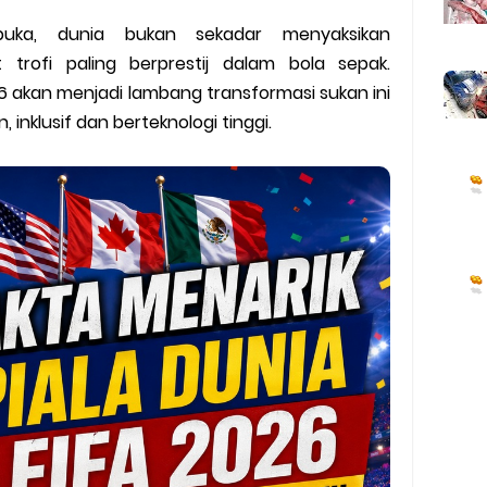
h Debut di Piala Dunia FIFA 2026
ibuka, dunia bukan sekadar menyaksikan
 Tahun 2026
trofi paling berprestij dalam bola sepak.
026 akan menjadi lambang transformasi sukan ini
an Jin (Koleksi Lengkap)
 inklusif dan berteknologi tinggi.
6: 53 Ciri Keselamatan Yang Anda Perlu Tahu
Kawan
Perang Melawan Iran
t Pemandu Lori
egara Rasis?