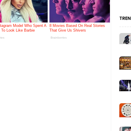
 Krisis Integriti Piala Dunia
TREN
n Mengapa Teknologi Ini Sangat Berkuasa?
ing Tragis Dalam Sejarah: Pengajaran Yang Tidak Wajar Dilupak
a Dunia FIFA 2026
iala Dunia FIFA 2026
rga Emas Yang Mengejutkan Dunia
iala Dunia FIFA 2026 (Bahagian 3)
A 2026 Yang Ramai Tidak Tahu (Bahagian 2)
 2026 (Bahagian 1)