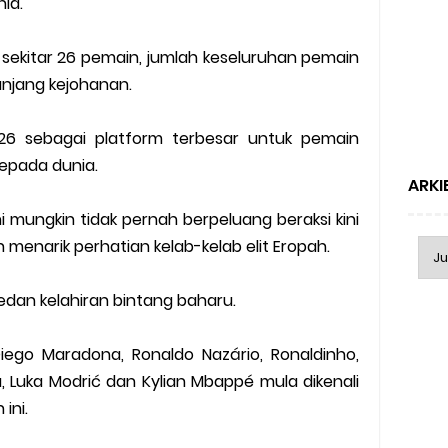
nia.
sekitar 26 pemain, jumlah keseluruhan pemain
anjang kejohanan.
026 sebagai platform terbesar untuk pemain
pada dunia.
ARKI
 mungkin tidak pernah berpeluang beraksi kini
menarik perhatian kelab-kelab elit Eropah.
edan kelahiran bintang baharu.
Diego Maradona, Ronaldo Nazário, Ronaldinho,
a, Luka Modrić dan Kylian Mbappé mula dikenali
ini.