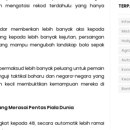
uh mengatasi rekod terdahulu yang hanya
TERP
Info
dar memberikan lebih banyak aksi kepada
Mist
g kepada lebih banyak kejutan, persaingan
Hol
a yang mampu mengubah landskap bola sepak
Agr
Aut
 bermaksud lebih banyak peluang untuk pemain
Kons
nguji taktikal baharu dan negara-negara yang
Kec
an kecil membuktikan kemampuan mereka di
Ban
ng Merasai Pentas Piala Dunia
gkat kepada 48, secara automatik lebih ramai