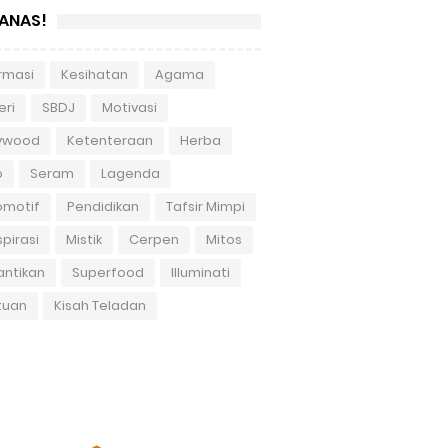
ANAS!
rmasi
Kesihatan
Agama
eri
SBDJ
Motivasi
lywood
Ketenteraan
Herba
o
Seram
Lagenda
omotif
Pendidikan
Tafsir Mimpi
pirasi
Mistik
Cerpen
Mitos
antikan
Superfood
Illuminati
tuan
Kisah Teladan