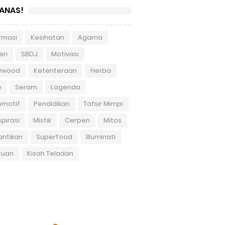
ANAS!
rmasi
Kesihatan
Agama
eri
SBDJ
Motivasi
lywood
Ketenteraan
Herba
o
Seram
Lagenda
omotif
Pendidikan
Tafsir Mimpi
pirasi
Mistik
Cerpen
Mitos
antikan
Superfood
Illuminati
tuan
Kisah Teladan