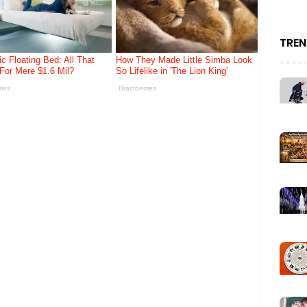
a Dunia FIFA 2026
TREN
iala Dunia FIFA 2026
rga Emas Yang Mengejutkan Dunia
iala Dunia FIFA 2026 (Bahagian 3)
A 2026 Yang Ramai Tidak Tahu (Bahagian 2)
 2026 (Bahagian 1)
h Debut di Piala Dunia FIFA 2026
 Tahun 2026
an Jin (Koleksi Lengkap)