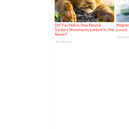
"Lumumba Vea" Fenomena Pial
9 Nama Besar Yang Gagal Ke P
Kisah Cliff Young: Pelari Wa
Rekod, Trivia dan Fakta Unik P
Fakta Menarik Piala Dunia FIF
Fakta Menarik Piala Dunia FIFA
4 Negara Yang Mencipta Sejara
10 Pemain Besbol Paling Kaya
Tamar Jalis Siri Bercakap Deng