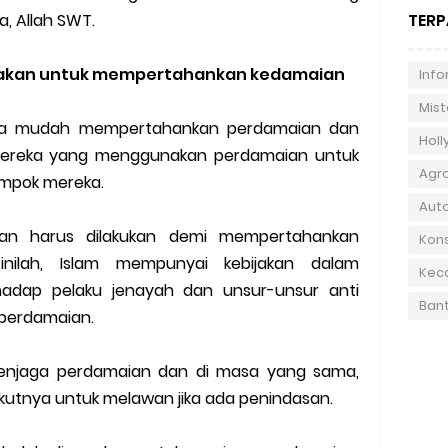
TERP
, Allah SWT.
nakan untuk mempertahankan kedamaian
Info
Mist
nia mudah mempertahankan perdamaian dan
Hol
mereka yang menggunakan perdamaian untuk
Agr
ompok mereka.
Aut
san harus dilakukan demi mempertahankan
Kons
inilah, Islam mempunyai kebijakan dalam
Kec
adap pelaku jenayah dan unsur-unsur anti
Ban
perdamaian.
 menjaga perdamaian dan di masa yang sama,
kutnya untuk melawan jika ada penindasan.