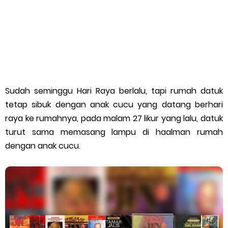
Sangat Berkuasa?
Kejatuhan Kerajaan Islam Paling Tragis Dalam Sejarah:
Pengajaran Yang Tidak Wajar Dilupakan
"Lumumba Vea" Fenomena Piala Dunia FIFA 2026
Sudah seminggu Hari Raya berlalu, tapi rumah datuk
9 Nama Besar Yang Gagal Ke Piala Dunia FIFA 2026
tetap sibuk dengan anak cucu yang datang berhari
raya ke rumahnya, pada malam 27 likur yang lalu, datuk
Kisah Cliff Young: Pelari Warga Emas Yang Mengejutkan
turut sama memasang lampu di haalman rumah
dengan anak cucu.
Dunia
Rekod, Trivia dan Fakta Unik Piala Dunia FIFA 2026 (Bahagian 3)
Fakta Menarik Piala Dunia FIFA 2026 Yang Ramai Tidak Tahu
(Bahagian 2)