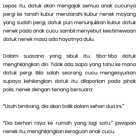
Lepas itu, datuk akan mengajak semua anak cucunya
SBDJ Siri 283: Pendekar Di Ugut Pemandu Lori
pergi ke tanah kubur menziarahi kubur nenek moyang
Kenapa Argentina Dianggap Negara Rasis?
yang sudah pergi, datuk pun menunjukkan kubur datuk
nenek pada anak cucu sambil menyebut keistimewaan
Sejarah QR DuitNow dan QRIS: Evolusi Pembayaran Digital
datuk nenek masa ada hayatnya dulu.
Malaysia dan Indonesia
Dalam suasana yang sibuk itu, tiba-tiba datuk
menghilangkan diri. Tidak ada siapa yang tahu ke mana
Thursday, 6 August
datuk pergi. Bila salah seorang cucu mengesyurkan
supaya kehilangkan datuk itu dilaporkan pada pihak
polis, nenek dengan tenang bersuara:
“Usah bimbang, dia akan balik dalam sehari dua ini.”
“Dia berhari raya ke rumah yang lagi satu,” jawapan
nenek itu, menghilangkan keraguan anak cucu.