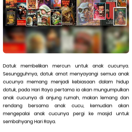
Fakta Menarik Piala Dunia FIFA 2026 (Bahagian 1)
4 Negara Yang Mencipta Sejarah Debut di Piala Dunia FIFA
2026
10 Pemain Besbol Paling Kaya Tahun 2026
Datuk membelikan mercun untuk anak cucunya.
Tamar Jalis Siri Bercakap Dengan Jin (Koleksi Lengkap)
Sesungguhnya, datuk amat menyayangi semua anak
cucunya memang menjadi kebiasaan dalam hidup
MyKad Terbaharu Malaysia 2026: 53 Ciri Keselamatan Yang
datuk, pada Hari Raya pertama ia akan mungumpulkan
Anda Perlu Tahu
anak cucunya di anjung rumah, makan lemang dan
rendang bersama anak cucu, kemudian akan
SBDJ Siri 284: Selamat Jalan Kawan
mengepalai anak cucunya pergi ke masjid untuk
sembahyang Hari Raya.
Kekalahan AS & Israel Dalam Perang Melawan Iran