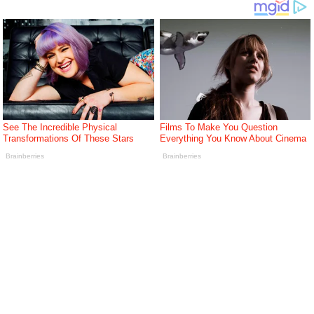
Bagaimana Pasaran Saham Meruntuhkan Sebuah Negara?
Messi Anak Emas FIFA? Kontroversi Yang Membuat Dunia Bola
Sepak Curiga
Bagaimana Pasaran Saham Mempengaruhi Ekonomi
Sesebuah Negara?
Argentina vs Egypt FIFA 2026: Kebangkitan Epik Yang
Mengundang Tanda Tanya
Kontroversi Kad Merah FIFA 2026: Krisis Integriti Piala Dunia
Apa Itu Komputer Kuantum Dan Mengapa Teknologi Ini