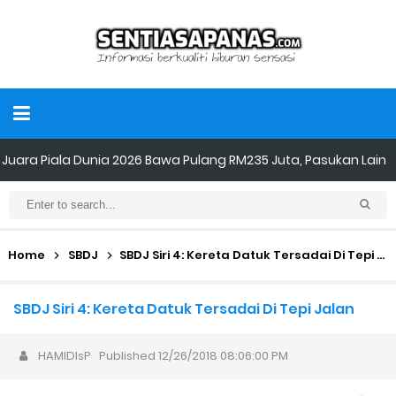
Juara Piala Dunia 2026 Bawa Pulang RM235 Juta, Pasukan Lain
Dapat ‘Gula-Gula’
Mampukah Simpanan Emas Menyelamatkan Sesebuah
Home
SBDJ
SBDJ Siri 4: Kereta Datuk Tersadai Di Tepi Jalan
Negara?
SBDJ Siri 4: Kereta Datuk Tersadai Di Tepi Jalan
FIFA: Kekayaan Empayar Kewangan Bola Sepak Paling
HAMIDIsP
Published
12/26/2018 08:06:00 PM
Berkuasa Di Dunia